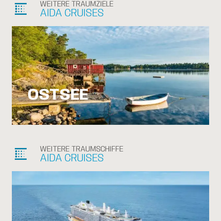
WEITERE TRAUMZIELE
blur_linear
AIDA CRUISES
OSTSEE
WEITERE TRAUMSCHIFFE
blur_linear
AIDA CRUISES