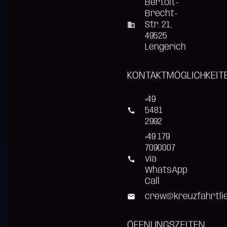
Bertolt-
Brecht-
Str. 21,
business
49525
Lengerich
KONTAKTMÖGLICHKEIT
+49
5481
call
2992
+49 179
7090007
via
call
WhatsApp
Call
crew@kreuzfahrtli
mail
ÖFFNUNGSZEITEN