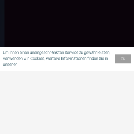
Um Ihnen einen uneingeschränkten Service zu gewährleisten,
verwenden wir Cookies, weitere Informationen finden Sie in
OK
unserer
DATENSCHUTZERKLÄRUNG