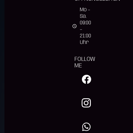
Mo –
Sa.
09:00
query_builder
–
21:00
Uhr
FOLLOW
ME