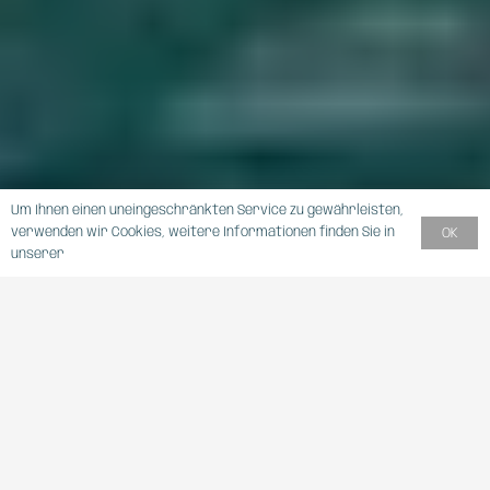
Um Ihnen einen uneingeschränkten Service zu gewährleisten,
verwenden wir Cookies, weitere Informationen finden Sie in
OK
unserer
DATENSCHUTZERKLÄRUNG