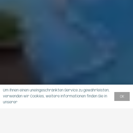
Um Ihnen einen uneingeschränkten Service zu gewährleisten,
verwenden wir Cookies, weitere Informationen finden Sie in
OK
unserer
DATENSCHUTZERKLÄRUNG