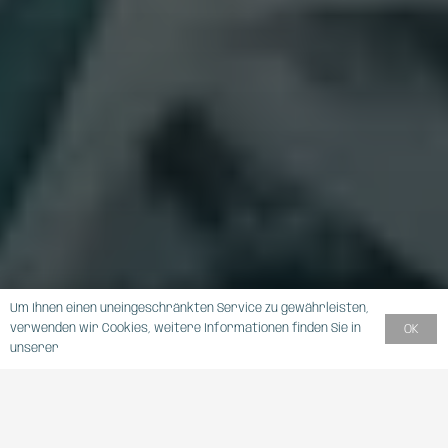
Um Ihnen einen uneingeschränkten Service zu gewährleisten,
verwenden wir Cookies, weitere Informationen finden Sie in
OK
unserer
DATENSCHUTZERKLÄRUNG